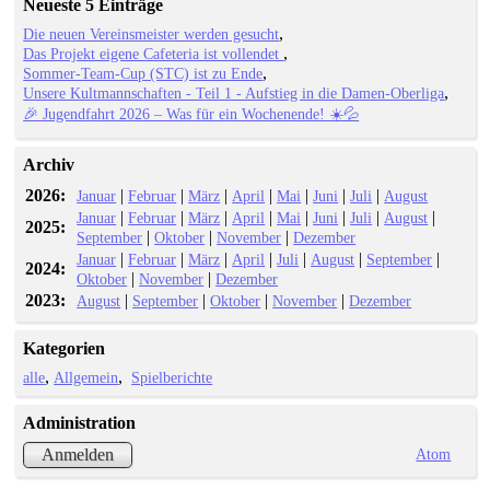
Neueste 5 Einträge
Die neuen Vereinsmeister werden gesucht
Das Projekt eigene Cafeteria ist vollendet
Sommer-Team-Cup (STC) ist zu Ende
Unsere Kultmannschaften - Teil 1 - Aufstieg in die Damen-Oberliga
🎉 Jugendfahrt 2026 – Was für ein Wochenende! ☀️💦
Archiv
2026:
|
|
|
|
|
|
|
Januar
Februar
März
April
Mai
Juni
Juli
August
|
|
|
|
|
|
|
|
Januar
Februar
März
April
Mai
Juni
Juli
August
2025:
|
|
|
September
Oktober
November
Dezember
|
|
|
|
|
|
|
Januar
Februar
März
April
Juli
August
September
2024:
|
|
Oktober
November
Dezember
2023:
|
|
|
|
August
September
Oktober
November
Dezember
Kategorien
alle
Allgemein
Spielberichte
Administration
Atom
Anmelden