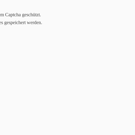
em Captcha geschützt.
es gespeichert werden.
IN
GALERIE
VEREINSRAUM
CHRONIK
and
Vereinsmeister:i
ung
Vorstandsbeset
rdnung
Ehrungen
ormular
akt