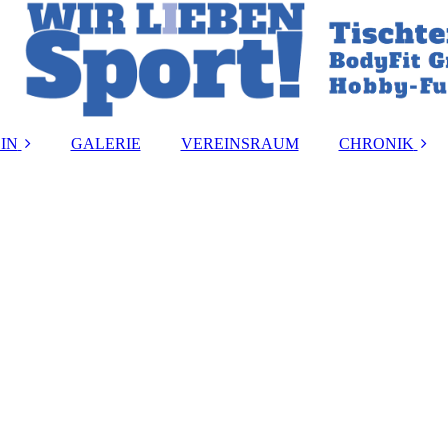
IN
GALERIE
VEREINSRAUM
CHRONIK
and
Vereinsmeister:i
ung
Vorstandsbeset
rdnung
Ehrungen
ormular
akt