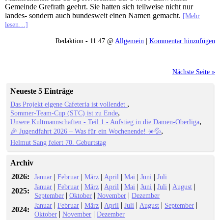
Gemeinde Grefrath geehrt. Sie hatten sich teilweise nicht nur
landes- sondern auch bundesweit einen Namen gemacht.
[Mehr
lesen…]
Redaktion - 11:47 @
Allgemein
|
Kommentar hinzufügen
Nächste Seite »
Neueste 5 Einträge
Das Projekt eigene Cafeteria ist vollendet
Sommer-Team-Cup (STC) ist zu Ende
Unsere Kultmannschaften - Teil 1 - Aufstieg in die Damen-Oberliga
🎉 Jugendfahrt 2026 – Was für ein Wochenende! ☀️💦
Helmut Sang feiert 70. Geburtstag
Archiv
2026:
|
|
|
|
|
|
Januar
Februar
März
April
Mai
Juni
Juli
|
|
|
|
|
|
|
|
Januar
Februar
März
April
Mai
Juni
Juli
August
2025:
|
|
|
September
Oktober
November
Dezember
|
|
|
|
|
|
|
Januar
Februar
März
April
Juli
August
September
2024:
|
|
Oktober
November
Dezember