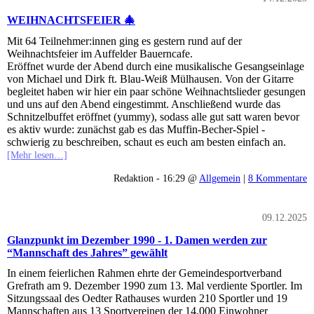
WEIHNACHTSFEIER 🎄
Mit 64 Teilnehmer:innen ging es gestern rund auf der
Weihnachtsfeier im Auffelder Bauerncafe.
Eröffnet wurde der Abend durch eine musikalische Gesangseinlage
von Michael und Dirk ft. Blau-Weiß Mülhausen. Von der Gitarre
begleitet haben wir hier ein paar schöne Weihnachtslieder gesungen
und uns auf den Abend eingestimmt. Anschließend wurde das
Schnitzelbuffet eröffnet (yummy), sodass alle gut satt waren bevor
es aktiv wurde: zunächst gab es das Muffin-Becher-Spiel -
schwierig zu beschreiben, schaut es euch am besten einfach an.
[Mehr lesen…]
Redaktion - 16:29 @
Allgemein
|
8 Kommentare
09.12.2025
Glanzpunkt im Dezember 1990 - 1. Damen werden zur
“Mannschaft des Jahres” gewählt
In einem feierlichen Rahmen ehrte der Gemeindesportverband
Grefrath am 9. Dezember 1990 zum 13. Mal verdiente Sportler. Im
Sitzungssaal des Oedter Rathauses wurden 210 Sportler und 19
Mannschaften aus 13 Sportvereinen der 14.000 Einwohner