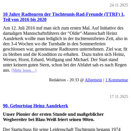
24.11.2025
10 Jahre Radtouren der Tischtennis-Rad-Freunde (TTRF) 1.
Teil von 2016 bis 2020
Am 12. Juli 2016 traf man sich zum ersten Mal. Auf Initiative des
damaligen Mannschaftsführers der “Oldie“-Mannschaft Heinz
Aandekerk wollte man lediglich in der tischtennisfreien Zeit, also in
den 3-4 Wochen wo die Turnhalle in den Sommerferien
geschlossen war, gemeinsame Radtouren unternehmen. Ziel war, fit
zu bleiben und die Kondition zu erhalten. Dazu trafen sich Heinz,
Werner, Horst, Erhard, Wolfgang und Michael. Der Start stand
unter keinem guten Stern, schon bei der Abfahrt sah es nach Regen
aus.
[Mehr lesen…]
Redaktion - 20:33 @
Allgemein
|
1 Kommentar
17.11.2025
90. Geburtstag Heinz Aandekerk
Unser Pionier der ersten Stunde und maßgeblicher
Wegbereiter bei Blau-Weiß feiert seinen 90ten.
Der Startschuss für seine Leidenschaft Tischtennis begann 1974