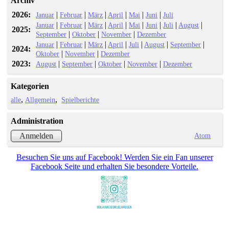
Archiv
2026:
|
|
|
|
|
|
Januar
Februar
März
April
Mai
Juni
Juli
|
|
|
|
|
|
|
|
Januar
Februar
März
April
Mai
Juni
Juli
August
2025:
|
|
|
September
Oktober
November
Dezember
|
|
|
|
|
|
|
Januar
Februar
März
April
Juli
August
September
2024:
|
|
Oktober
November
Dezember
2023:
|
|
|
|
August
September
Oktober
November
Dezember
Kategorien
alle
Allgemein
Spielberichte
Administration
Atom
Anmelden
Besuchen Sie uns auf Facebook! Werden Sie ein Fan unserer
Facebook Seite und erhalten Sie besondere Vorteile.