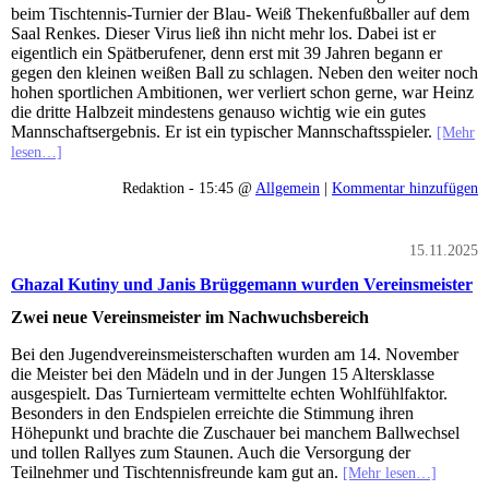
beim Tischtennis-Turnier der Blau- Weiß Thekenfußballer auf dem
Saal Renkes. Dieser Virus ließ ihn nicht mehr los. Dabei ist er
eigentlich ein Spätberufener, denn erst mit 39 Jahren begann er
gegen den kleinen weißen Ball zu schlagen. Neben den weiter noch
hohen sportlichen Ambitionen, wer verliert schon gerne, war Heinz
die dritte Halbzeit mindestens genauso wichtig wie ein gutes
Mannschaftsergebnis. Er ist ein typischer Mannschaftsspieler.
[Mehr
lesen…]
Redaktion - 15:45 @
Allgemein
|
Kommentar hinzufügen
15.11.2025
Ghazal Kutiny und Janis Brüggemann wurden Vereinsmeister
Zwei neue Vereinsmeister im Nachwuchsbereich
Bei den Jugendvereinsmeisterschaften wurden am 14. November
die Meister bei den Mädeln und in der Jungen 15 Altersklasse
ausgespielt. Das Turnierteam vermittelte echten Wohlfühlfaktor.
Besonders in den Endspielen erreichte die Stimmung ihren
Höhepunkt und brachte die Zuschauer bei manchem Ballwechsel
und tollen Rallyes zum Staunen. Auch die Versorgung der
Teilnehmer und Tischtennisfreunde kam gut an.
[Mehr lesen…]