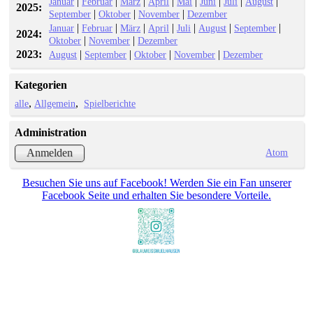
|
|
|
|
|
|
|
|
Januar
Februar
März
April
Mai
Juni
Juli
August
2025:
|
|
|
September
Oktober
November
Dezember
|
|
|
|
|
|
|
Januar
Februar
März
April
Juli
August
September
2024:
|
|
Oktober
November
Dezember
2023:
|
|
|
|
August
September
Oktober
November
Dezember
Kategorien
alle
Allgemein
Spielberichte
Administration
Atom
Anmelden
Besuchen Sie uns auf Facebook! Werden Sie ein Fan unserer
Facebook Seite und erhalten Sie besondere Vorteile.