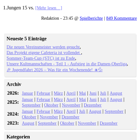
1.Jungen 15 vs.
[Mehr lesen…]
Redaktion - 23:45 @
Spielberichte
|
849 Kommentare
Neueste 5 Einträge
Die neuen Vereinsmeister werden gesucht
Das Projekt eigene Cafeteria ist vollendet
Sommer-Team-Cup (STC) ist zu Ende
Unsere Kultmannschaften - Teil 1 - Aufstieg in die Damen-Oberliga
🎉 Jugendfahrt 2026 – Was für ein Wochenende! ☀️💦
Archiv
2026:
|
|
|
|
|
|
|
Januar
Februar
März
April
Mai
Juni
Juli
August
|
|
|
|
|
|
|
|
Januar
Februar
März
April
Mai
Juni
Juli
August
2025:
|
|
|
September
Oktober
November
Dezember
|
|
|
|
|
|
|
Januar
Februar
März
April
Juli
August
September
2024:
|
|
Oktober
November
Dezember
2023:
|
|
|
|
August
September
Oktober
November
Dezember
Kategorien