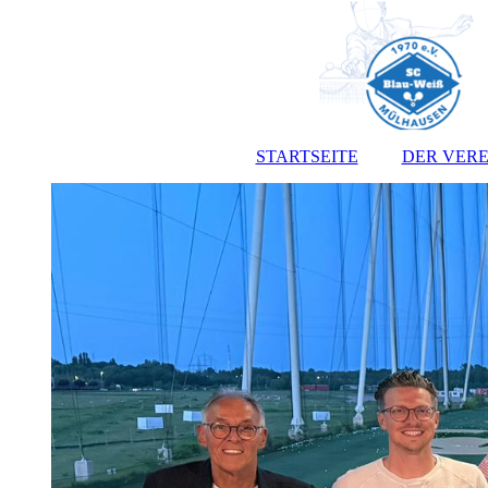
STARTSEITE
DER VERE
Vorst
Satz
Jugendo
Anmeldef
Kont