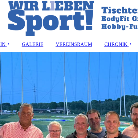
IN
GALERIE
VEREINSRAUM
CHRONIK
and
Vereinsmeister:i
ung
Vorstandsbeset
rdnung
Ehrungen
ormular
akt