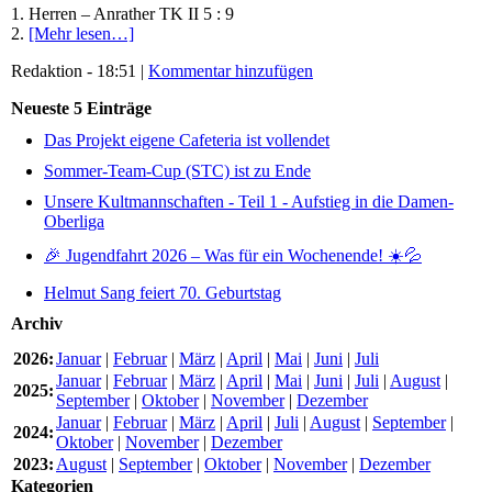
1. Herren – Anrather TK II 5 : 9
2.
[Mehr lesen…]
Redaktion - 18:51 |
Kommentar hinzufügen
Neueste 5 Einträge
Das Projekt eigene Cafeteria ist vollendet
Sommer-Team-Cup (STC) ist zu Ende
Unsere Kultmannschaften - Teil 1 - Aufstieg in die Damen-
Oberliga
🎉 Jugendfahrt 2026 – Was für ein Wochenende! ☀️💦
Helmut Sang feiert 70. Geburtstag
Archiv
2026:
Januar
|
Februar
|
März
|
April
|
Mai
|
Juni
|
Juli
Januar
|
Februar
|
März
|
April
|
Mai
|
Juni
|
Juli
|
August
|
2025:
September
|
Oktober
|
November
|
Dezember
Januar
|
Februar
|
März
|
April
|
Juli
|
August
|
September
|
2024:
Oktober
|
November
|
Dezember
2023:
August
|
September
|
Oktober
|
November
|
Dezember
Kategorien