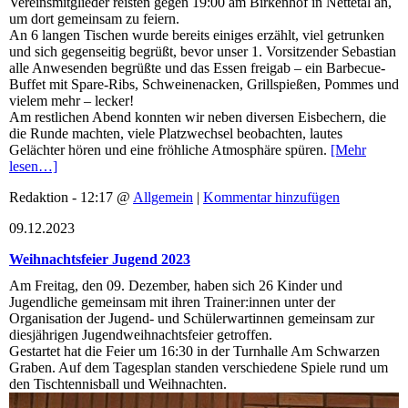
Vereinsmitglieder reisten gegen 19:00 am Birkenhof in Nettetal an,
um dort gemeinsam zu feiern.
An 6 langen Tischen wurde bereits einiges erzählt, viel getrunken
und sich gegenseitig begrüßt, bevor unser 1. Vorsitzender Sebastian
alle Anwesenden begrüßte und das Essen freigab – ein Barbecue-
Buffet mit Spare-Ribs, Schweinenacken, Grillspießen, Pommes und
vielem mehr – lecker!
Am restlichen Abend konnten wir neben diversen Eisbechern, die
die Runde machten, viele Platzwechsel beobachten, lautes
Gelächter hören und eine fröhliche Atmosphäre spüren.
[Mehr
lesen…]
Redaktion - 12:17 @
Allgemein
|
Kommentar hinzufügen
09.12.2023
Weihnachtsfeier Jugend 2023
Am Freitag, den 09. Dezember, haben sich 26 Kinder und
Jugendliche gemeinsam mit ihren Trainer:innen unter der
Organisation der Jugend- und Schülerwartinnen gemeinsam zur
diesjährigen Jugendweihnachtsfeier getroffen.
Gestartet hat die Feier um 16:30 in der Turnhalle Am Schwarzen
Graben. Auf dem Tagesplan standen verschiedene Spiele rund um
den Tischtennisball und Weihnachten.