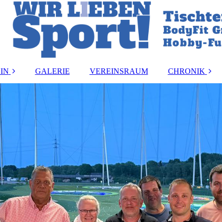
IN
GALERIE
VEREINSRAUM
CHRONIK
and
Vereinsmeister:i
ung
Vorstandsbeset
rdnung
Ehrungen
ormular
akt