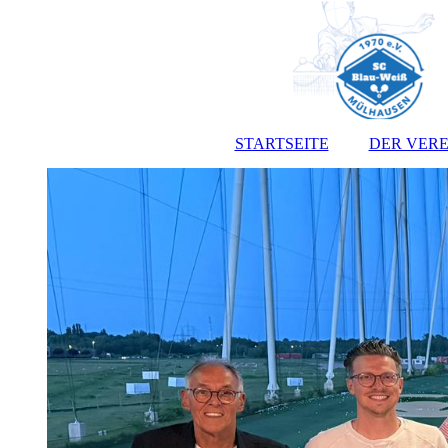
STARTSEITE
DER VERE
Vorst
Satz
Jugendo
Anmeldef
Kont