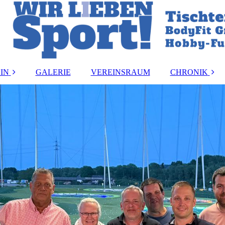
IN
GALERIE
VEREINSRAUM
CHRONIK
and
Vereinsmeister:i
ung
Vorstandsbeset
rdnung
Ehrungen
ormular
akt