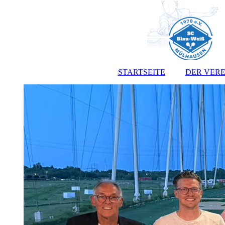
STARTSEITE
DER VERE
Vorst
Satz
Jugendo
Anmeldef
Kont