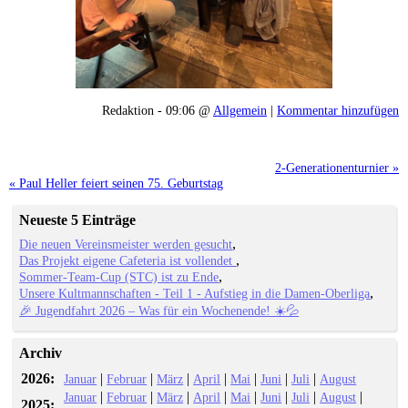
Redaktion - 09:06 @
Allgemein
|
Kommentar hinzufügen
2-Generationenturnier »
« Paul Heller feiert seinen 75. Geburtstag
Neueste 5 Einträge
Die neuen Vereinsmeister werden gesucht
Das Projekt eigene Cafeteria ist vollendet
Sommer-Team-Cup (STC) ist zu Ende
Unsere Kultmannschaften - Teil 1 - Aufstieg in die Damen-Oberliga
🎉 Jugendfahrt 2026 – Was für ein Wochenende! ☀️💦
Archiv
2026:
|
|
|
|
|
|
|
Januar
Februar
März
April
Mai
Juni
Juli
August
|
|
|
|
|
|
|
|
Januar
Februar
März
April
Mai
Juni
Juli
August
2025: