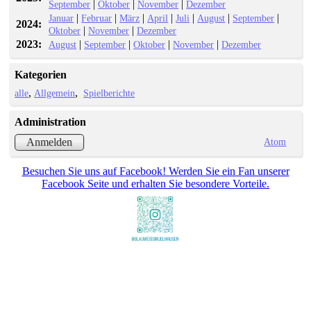
|
|
|
September
Oktober
November
Dezember
|
|
|
|
|
|
|
Januar
Februar
März
April
Juli
August
September
2024:
|
|
Oktober
November
Dezember
2023:
|
|
|
|
August
September
Oktober
November
Dezember
Kategorien
alle
Allgemein
Spielberichte
Administration
Atom
Anmelden
Besuchen Sie uns auf Facebook! Werden Sie ein Fan unserer
Facebook Seite und erhalten Sie besondere Vorteile.