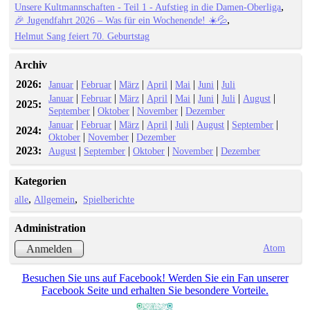
Unsere Kultmannschaften - Teil 1 - Aufstieg in die Damen-Oberliga
🎉 Jugendfahrt 2026 – Was für ein Wochenende! ☀️💦
Helmut Sang feiert 70. Geburtstag
Archiv
2026:
|
|
|
|
|
|
Januar
Februar
März
April
Mai
Juni
Juli
|
|
|
|
|
|
|
|
Januar
Februar
März
April
Mai
Juni
Juli
August
2025:
|
|
|
September
Oktober
November
Dezember
|
|
|
|
|
|
|
Januar
Februar
März
April
Juli
August
September
2024:
|
|
Oktober
November
Dezember
2023:
|
|
|
|
August
September
Oktober
November
Dezember
Kategorien
alle
Allgemein
Spielberichte
Administration
Atom
Anmelden
Besuchen Sie uns auf Facebook! Werden Sie ein Fan unserer
Facebook Seite und erhalten Sie besondere Vorteile.