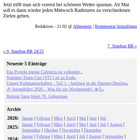
Jetzt trifft man sich vorerst bei schönem Wetter spontan. Ab Mai
soll es dann wieder jeden Mittwoch Radtouren zu verschiedenen
Zielen geben.
Redaktion - 21:02 @
Allgemein
|
Kommentar hinzufügen
7. Spieltag RR »
« 9. Spieltag RR 24/25
Neueste 5 Einträge
Das Projekt eigene Cafeteria ist vollendet
Sommer-Team-Cup (STC) ist zu Ende
Unsere Kultmannschaften - Teil 1 - Aufstieg in die Damen-Oberliga
🎉 Jugendfahrt 2026 – Was für ein Wochenende! ☀️💦
Helmut Sang feiert 70. Geburtstag
Archiv
2026:
|
|
|
|
|
|
Januar
Februar
März
April
Mai
Juni
Juli
|
|
|
|
|
|
|
|
Januar
Februar
März
April
Mai
Juni
Juli
August
2025:
|
|
|
September
Oktober
November
Dezember
|
|
|
|
|
|
|
Januar
Februar
März
April
Juli
August
September
2024: