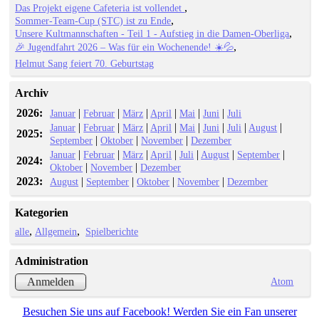
Das Projekt eigene Cafeteria ist vollendet
Sommer-Team-Cup (STC) ist zu Ende
Unsere Kultmannschaften - Teil 1 - Aufstieg in die Damen-Oberliga
🎉 Jugendfahrt 2026 – Was für ein Wochenende! ☀️💦
Helmut Sang feiert 70. Geburtstag
Archiv
2026:
|
|
|
|
|
|
Januar
Februar
März
April
Mai
Juni
Juli
|
|
|
|
|
|
|
|
Januar
Februar
März
April
Mai
Juni
Juli
August
2025:
|
|
|
September
Oktober
November
Dezember
|
|
|
|
|
|
|
Januar
Februar
März
April
Juli
August
September
2024:
|
|
Oktober
November
Dezember
2023:
|
|
|
|
August
September
Oktober
November
Dezember
Kategorien
alle
Allgemein
Spielberichte
Administration
Atom
Anmelden
Besuchen Sie uns auf Facebook! Werden Sie ein Fan unserer