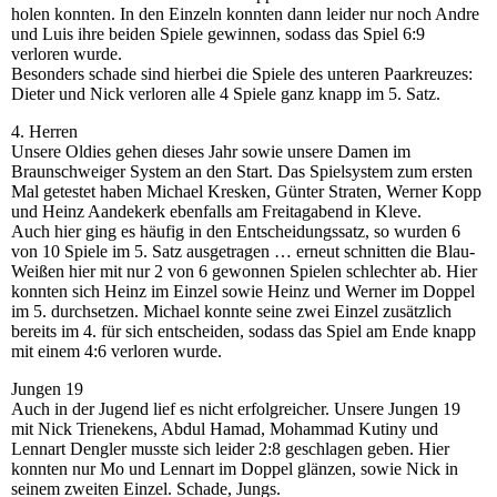
holen konnten. In den Einzeln konnten dann leider nur noch Andre
und Luis ihre beiden Spiele gewinnen, sodass das Spiel 6:9
verloren wurde.
Besonders schade sind hierbei die Spiele des unteren Paarkreuzes:
Dieter und Nick verloren alle 4 Spiele ganz knapp im 5. Satz.
4. Herren
Unsere Oldies gehen dieses Jahr sowie unsere Damen im
Braunschweiger System an den Start. Das Spielsystem zum ersten
Mal getestet haben Michael Kresken, Günter Straten, Werner Kopp
und Heinz Aandekerk ebenfalls am Freitagabend in Kleve.
Auch hier ging es häufig in den Entscheidungssatz, so wurden 6
von 10 Spiele im 5. Satz ausgetragen … erneut schnitten die Blau-
Weißen hier mit nur 2 von 6 gewonnen Spielen schlechter ab. Hier
konnten sich Heinz im Einzel sowie Heinz und Werner im Doppel
im 5. durchsetzen. Michael konnte seine zwei Einzel zusätzlich
bereits im 4. für sich entscheiden, sodass das Spiel am Ende knapp
mit einem 4:6 verloren wurde.
Jungen 19
Auch in der Jugend lief es nicht erfolgreicher. Unsere Jungen 19
mit Nick Trienekens, Abdul Hamad, Mohammad Kutiny und
Lennart Dengler musste sich leider 2:8 geschlagen geben. Hier
konnten nur Mo und Lennart im Doppel glänzen, sowie Nick in
seinem zweiten Einzel. Schade, Jungs.