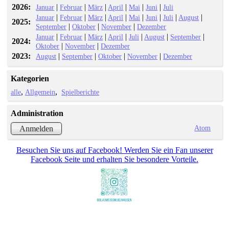
2026:
|
|
|
|
|
|
Januar
Februar
März
April
Mai
Juni
Juli
|
|
|
|
|
|
|
|
Januar
Februar
März
April
Mai
Juni
Juli
August
2025:
|
|
|
September
Oktober
November
Dezember
|
|
|
|
|
|
|
Januar
Februar
März
April
Juli
August
September
2024:
|
|
Oktober
November
Dezember
2023:
|
|
|
|
August
September
Oktober
November
Dezember
Kategorien
alle
Allgemein
Spielberichte
Administration
Atom
Anmelden
Besuchen Sie uns auf Facebook! Werden Sie ein Fan unserer
Facebook Seite und erhalten Sie besondere Vorteile.