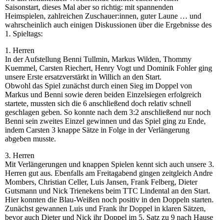
Saisonstart, dieses Mal aber so richtig: mit spannenden
Heimspielen, zahlreichen Zuschauer:innen, guter Laune … und
wahrscheinlich auch einigen Diskussionen über die Ergebnisse des
1. Spieltags:
1. Herren
In der Aufstellung Benni Tullmin, Markus Wilden, Thommy
Kuemmel, Carsten Riechert, Henry Vogt und Dominik Fohler ging
unsere Erste ersatzverstärkt in Willich an den Start.
Obwohl das Spiel zunächst durch einen Sieg im Doppel von
Markus und Benni sowie deren beiden Einzelsiegen erfolgreich
startete, mussten sich die 6 anschließend doch relativ schnell
geschlagen geben. So konnte nach dem 3:2 anschließend nur noch
Benni sein zweites Einzel gewinnen und das Spiel ging zu Ende,
indem Carsten 3 knappe Sätze in Folge in der Verlängerung
abgeben musste.
3. Herren
Mit Verlängerungen und knappen Spielen kennt sich auch unsere 3.
Herren gut aus. Ebenfalls am Freitagabend gingen zeitgleich Andre
Mombers, Christian Celler, Luis Jansen, Frank Felberg, Dieter
Gutsmann und Nick Trienekens beim TTC Lindental an den Start.
Hier konnten die Blau-Weißen noch positiv in den Doppeln starten.
Zunächst gewannen Luis und Frank ihr Doppel in klaren Sätzen,
bevor auch Dieter und Nick ihr Doppel im 5. Satz zu 9 nach Hause