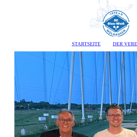
STARTSEITE
DER VERE
Vorst
Satz
Jugendo
Anmeldef
Kont