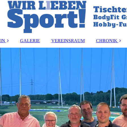
IN
GALERIE
VEREINSRAUM
CHRONIK
and
Vereinsmeister:i
ung
Vorstandsbeset
rdnung
Ehrungen
ormular
akt