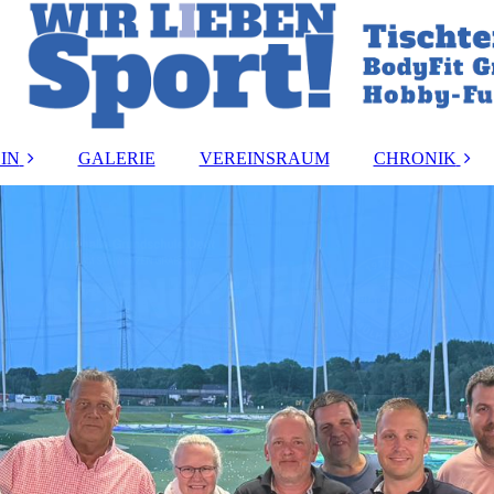
IN
GALERIE
VEREINSRAUM
CHRONIK
and
Vereinsmeister:i
ung
Vorstandsbeset
rdnung
Ehrungen
ormular
akt