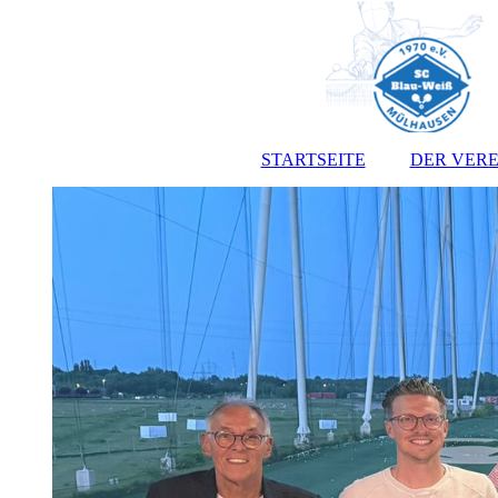
STARTSEITE
DER VERE
Vorst
Satz
Jugendo
Anmeldef
Kont