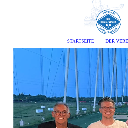
STARTSEITE
DER VERE
Vorst
Satz
Jugendo
Anmeldef
Kont