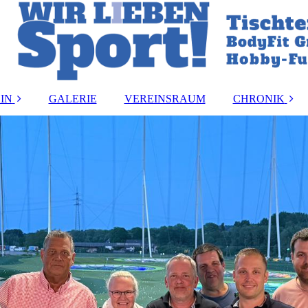
IN
GALERIE
VEREINSRAUM
CHRONIK
and
Vereinsmeister:i
ung
Vorstandsbeset
rdnung
Ehrungen
ormular
akt