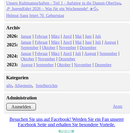
Unsere Kultmannschaften - Teil 1 - Aufstieg in die Damen-Oberliga
🎉 Jugendfahrt 2026 – Was für ein Wochenende! ☀️💦
Helmut Sang feiert 70. Geburtstag
Archiv
2026:
|
|
|
|
|
|
Januar
Februar
März
April
Mai
Juni
Juli
|
|
|
|
|
|
|
|
Januar
Februar
März
April
Mai
Juni
Juli
August
2025:
|
|
|
September
Oktober
November
Dezember
|
|
|
|
|
|
|
Januar
Februar
März
April
Juli
August
September
2024:
|
|
Oktober
November
Dezember
2023:
|
|
|
|
August
September
Oktober
November
Dezember
Kategorien
alle
Allgemein
Spielberichte
Administration
Atom
Anmelden
Besuchen Sie uns auf Facebook! Werden Sie ein Fan unserer
Facebook Seite und erhalten Sie besondere Vorteile.