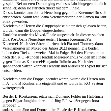
gespielt. Bei unseren Damen ging es dieses Jahr hingegen deutlich
schneller, denn sie starteten direkt mit dem Finale.
Dieses konnte dann Joana Neuerburg gegen Pia Kuemmel für sich
entscheiden. Somit war Joana Vereinsmeisterin der Damen im Jahr
2023 geworden.
Nachdem die Herren die Gruppenphase hinter sich gelassen hatten,
wurden dann die Doppel eingeschoben.
Zunächst wurde das Mixed-Finale ausgespielt. In diesem spielten
Dirk Post/Joana Neuerburg gegen Thomas Kuemmel/Pia
Kuemmel. Nach vier Sätzen durften sich Pia und Thommy dann
Vereinsmeister im Mixed des Jahres 2023 nennen. Die beiden
holten den Titel zum zweiten Mal in Folge. Bei den Herren traten
nach den K.O.-Runden Hendrik Messer/Markus Wilden im Finale
gegen Thomas Kuemmel/Benjamin Tullmin an. Nach vier
spannenden Sätzen konnten Hendrik und Markus das Spiel für sich
entscheiden.
Nachdem dann die Doppel beendet waren, wurde die Herren nun
in A- und B-Konkurrenz eingeteilt und es wurde im KO-System
weitergespielt.
Bei der B-Konkurrenz setzte sich Domenic Fohler im Halbfinale
gegen Edgar Jungblut durch und Jörg Föhrweißer gegen Jonas
Kroppen…
sodass dann Jörg und Domenic im Finale der B-Konkurrenz