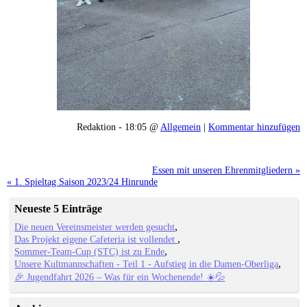
Redaktion - 18:05 @
Allgemein
|
Kommentar hinzufügen
Essen mit unseren Ehrenmitgliedern »
« 1. Spieltag Saison 2023/24 Hinrunde
Neueste 5 Einträge
Die neuen Vereinsmeister werden gesucht
Das Projekt eigene Cafeteria ist vollendet
Sommer-Team-Cup (STC) ist zu Ende
Unsere Kultmannschaften - Teil 1 - Aufstieg in die Damen-Oberliga
🎉 Jugendfahrt 2026 – Was für ein Wochenende! ☀️💦