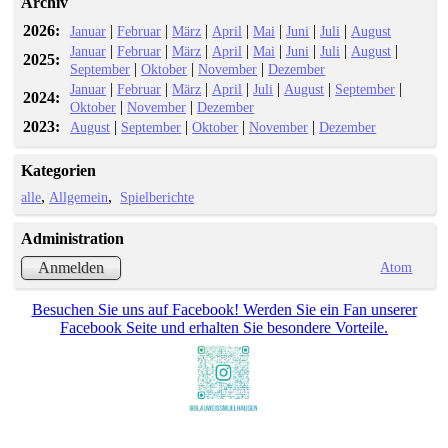
Archiv
2026:
|
|
|
|
|
|
|
Januar
Februar
März
April
Mai
Juni
Juli
August
|
|
|
|
|
|
|
|
Januar
Februar
März
April
Mai
Juni
Juli
August
2025:
|
|
|
September
Oktober
November
Dezember
|
|
|
|
|
|
|
Januar
Februar
März
April
Juli
August
September
2024:
|
|
Oktober
November
Dezember
2023:
|
|
|
|
August
September
Oktober
November
Dezember
Kategorien
alle
Allgemein
Spielberichte
Administration
Atom
Anmelden
Besuchen Sie uns auf Facebook! Werden Sie ein Fan unserer
Facebook Seite und erhalten Sie besondere Vorteile.