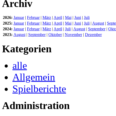
Archiv
2026:
Januar
|
Februar
|
März
|
April
|
Mai
|
Juni
|
Juli
2025:
Januar
|
Februar
|
März
|
April
|
Mai
|
Juni
|
Juli
|
August
|
Sept
2024:
Januar
|
Februar
|
März
|
April
|
Juli
|
August
|
September
|
Okto
2023:
August
|
September
|
Oktober
|
November
|
Dezember
Kategorien
alle
Allgemein
Spielberichte
Administration