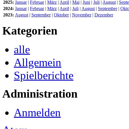
2025:
Januar
|
Februar
|
März
|
April
|
Mai
|
Juni
|
Juli
|
August
|
Sept
2024:
Januar
|
Februar
|
März
|
April
|
Juli
|
August
|
September
|
Okto
2023:
August
|
September
|
Oktober
|
November
|
Dezember
Kategorien
alle
Allgemein
Spielberichte
Administration
Anmelden