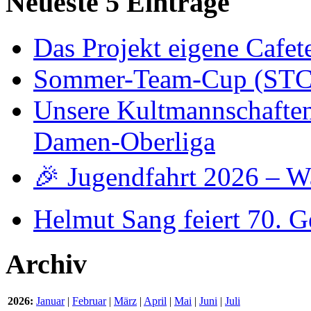
Neueste 5 Einträge
Das Projekt eigene Cafete
Sommer-Team-Cup (STC)
Unsere Kultmannschaften -
Damen-Oberliga
🎉 Jugendfahrt 2026 – W
Helmut Sang feiert 70. G
Archiv
2026:
Januar
|
Februar
|
März
|
April
|
Mai
|
Juni
|
Juli