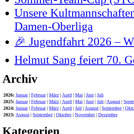
Unsere Kultmannschaften -
Damen-Oberliga
🎉 Jugendfahrt 2026 – W
Helmut Sang feiert 70. G
Archiv
2026:
Januar
|
Februar
|
März
|
April
|
Mai
|
Juni
|
Juli
2025:
Januar
|
Februar
|
März
|
April
|
Mai
|
Juni
|
Juli
|
August
|
Sept
2024:
Januar
|
Februar
|
März
|
April
|
Juli
|
August
|
September
|
Okto
2023:
August
|
September
|
Oktober
|
November
|
Dezember
Kategorien