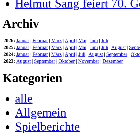
Helmut Sang feiert 70. G
Archiv
2026:
Januar
|
Februar
|
März
|
April
|
Mai
|
Juni
|
Juli
2025:
Januar
|
Februar
|
März
|
April
|
Mai
|
Juni
|
Juli
|
August
|
Sept
2024:
Januar
|
Februar
|
März
|
April
|
Juli
|
August
|
September
|
Okto
2023:
August
|
September
|
Oktober
|
November
|
Dezember
Kategorien
alle
Allgemein
Spielberichte