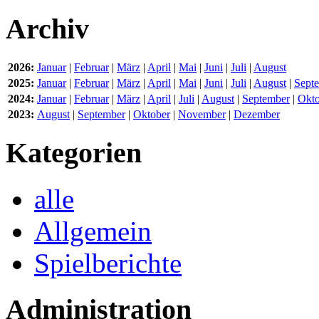
Archiv
2026:
Januar
|
Februar
|
März
|
April
|
Mai
|
Juni
|
Juli
|
August
2025:
Januar
|
Februar
|
März
|
April
|
Mai
|
Juni
|
Juli
|
August
|
Sept
2024:
Januar
|
Februar
|
März
|
April
|
Juli
|
August
|
September
|
Okto
2023:
August
|
September
|
Oktober
|
November
|
Dezember
Kategorien
alle
Allgemein
Spielberichte
Administration