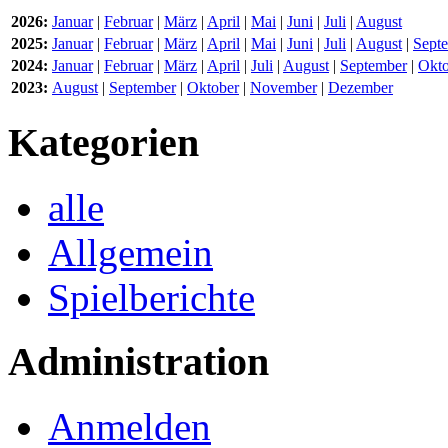
2026:
Januar
|
Februar
|
März
|
April
|
Mai
|
Juni
|
Juli
|
August
2025:
Januar
|
Februar
|
März
|
April
|
Mai
|
Juni
|
Juli
|
August
|
Sept
2024:
Januar
|
Februar
|
März
|
April
|
Juli
|
August
|
September
|
Okto
2023:
August
|
September
|
Oktober
|
November
|
Dezember
Kategorien
alle
Allgemein
Spielberichte
Administration
Anmelden