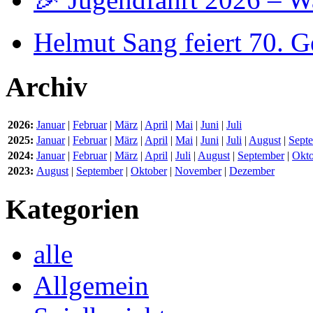
Helmut Sang feiert 70. G
Archiv
2026:
Januar
|
Februar
|
März
|
April
|
Mai
|
Juni
|
Juli
2025:
Januar
|
Februar
|
März
|
April
|
Mai
|
Juni
|
Juli
|
August
|
Sept
2024:
Januar
|
Februar
|
März
|
April
|
Juli
|
August
|
September
|
Okto
2023:
August
|
September
|
Oktober
|
November
|
Dezember
Kategorien
alle
Allgemein