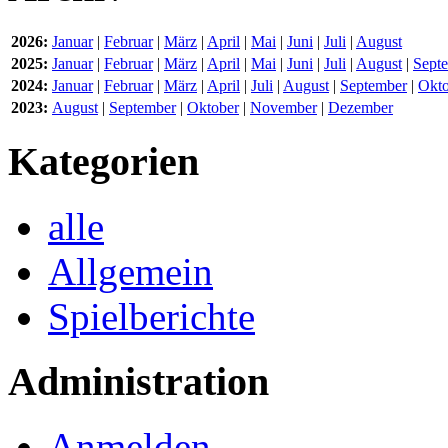
2026:
Januar
|
Februar
|
März
|
April
|
Mai
|
Juni
|
Juli
|
August
2025:
Januar
|
Februar
|
März
|
April
|
Mai
|
Juni
|
Juli
|
August
|
Sept
2024:
Januar
|
Februar
|
März
|
April
|
Juli
|
August
|
September
|
Okto
2023:
August
|
September
|
Oktober
|
November
|
Dezember
Kategorien
alle
Allgemein
Spielberichte
Administration
Anmelden