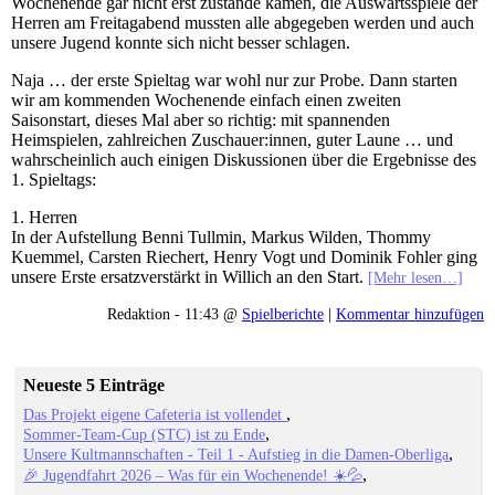
Wochenende gar nicht erst zustande kamen, die Auswärtsspiele der
Herren am Freitagabend mussten alle abgegeben werden und auch
unsere Jugend konnte sich nicht besser schlagen.
Naja … der erste Spieltag war wohl nur zur Probe. Dann starten
wir am kommenden Wochenende einfach einen zweiten
Saisonstart, dieses Mal aber so richtig: mit spannenden
Heimspielen, zahlreichen Zuschauer:innen, guter Laune … und
wahrscheinlich auch einigen Diskussionen über die Ergebnisse des
1. Spieltags:
1. Herren
In der Aufstellung Benni Tullmin, Markus Wilden, Thommy
Kuemmel, Carsten Riechert, Henry Vogt und Dominik Fohler ging
unsere Erste ersatzverstärkt in Willich an den Start.
[Mehr lesen…]
Redaktion - 11:43 @
Spielberichte
|
Kommentar hinzufügen
Neueste 5 Einträge
Das Projekt eigene Cafeteria ist vollendet
Sommer-Team-Cup (STC) ist zu Ende
Unsere Kultmannschaften - Teil 1 - Aufstieg in die Damen-Oberliga
🎉 Jugendfahrt 2026 – Was für ein Wochenende! ☀️💦