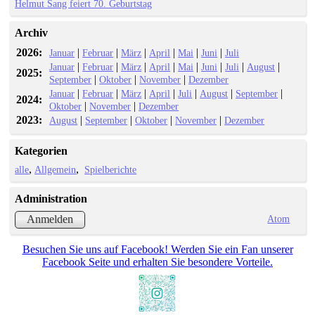
Helmut Sang feiert 70. Geburtstag
Archiv
2026:
|
|
|
|
|
|
Januar
Februar
März
April
Mai
Juni
Juli
|
|
|
|
|
|
|
|
Januar
Februar
März
April
Mai
Juni
Juli
August
2025:
|
|
|
September
Oktober
November
Dezember
|
|
|
|
|
|
|
Januar
Februar
März
April
Juli
August
September
2024:
|
|
Oktober
November
Dezember
2023:
|
|
|
|
August
September
Oktober
November
Dezember
Kategorien
alle
Allgemein
Spielberichte
Administration
Atom
Anmelden
Besuchen Sie uns auf Facebook! Werden Sie ein Fan unserer
Facebook Seite und erhalten Sie besondere Vorteile.