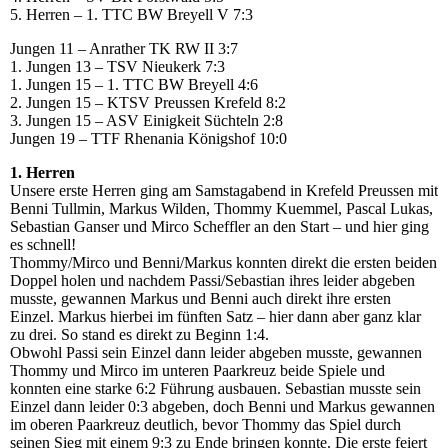
5. Herren – 1. TTC BW Breyell V 7:3
Jungen 11 – Anrather TK RW II 3:7
1. Jungen 13 – TSV Nieukerk 7:3
1. Jungen 15 – 1. TTC BW Breyell 4:6
2. Jungen 15 – KTSV Preussen Krefeld 8:2
3. Jungen 15 – ASV Einigkeit Süchteln 2:8
Jungen 19 – TTF Rhenania Königshof 10:0
1. Herren
Unsere erste Herren ging am Samstagabend in Krefeld Preussen mit
Benni Tullmin, Markus Wilden, Thommy Kuemmel, Pascal Lukas,
Sebastian Ganser und Mirco Scheffler an den Start – und hier ging
es schnell!
Thommy/Mirco und Benni/Markus konnten direkt die ersten beiden
Doppel holen und nachdem Passi/Sebastian ihres leider abgeben
musste, gewannen Markus und Benni auch direkt ihre ersten
Einzel. Markus hierbei im fünften Satz – hier dann aber ganz klar
zu drei. So stand es direkt zu Beginn 1:4.
Obwohl Passi sein Einzel dann leider abgeben musste, gewannen
Thommy und Mirco im unteren Paarkreuz beide Spiele und
konnten eine starke 6:2 Führung ausbauen. Sebastian musste sein
Einzel dann leider 0:3 abgeben, doch Benni und Markus gewannen
im oberen Paarkreuz deutlich, bevor Thommy das Spiel durch
seinen Sieg mit einem 9:3 zu Ende bringen konnte. Die erste feiert