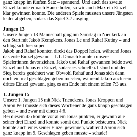
ganz knapp im fünften Satz – spannend. Und auch das zweite
Einzel konnte er nach Hause holen, so wie auch Max ein Einzel
klar gewinnen konnte. Die anderen Spiele mussten unsere Jüngsten
leider abgeben, sodass das Spiel 3:7 ausging.
Jungen 13
Unsere Jungen 13 Mannschaft ging am Samstag in Nieukerk an
den Start mit Jakob Kempkens, Jonas Le und Rahaf Kutiny – und
schlug sich hier super.
Jakob und Rahaf konnten direkt das Doppel holen, während Jonas
das erste Einzel gewann – 1:1. Danach konnten unsere
Spieler:innen davonziehen. Jakob und Rahaf gewannen beide zwei
Einzel und Jonas ein Einzel, sodass es schnell 6:1 stand und der
Sieg bereits gesichtert war. Obwohl Rahaf und Jonas sich dann
noch ein mal geschlagen geben mussten, während Jakob auch sein
drittes Einzel gewann, ging es am Ende mit einem tollen 7:3 aus.
1. Jungen 15
Unsere 1. Jungen 15 mit Nick Trienekens, Jonas Kroppen und
Aaron Peil musste sich dieses Wochenende ganz knapp geschlagen
geben – und zwar mit einem 4:6.
Bei diesem 4:6 konnte vor allem Jonas punkten, er gewann alle
seiner drei Einzel und konnte somit drei Punkte beisteuern. Nick
konnte auch eines seiner Einzel gewinnen, während Aaron sich
ganz knapp im 5. Geschlagen geben musste – schade!