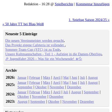
Redaktion - 16:28 @
Spielberichte
|
Kommentar hinzufügen
1. Spieltag Saison 2024/25 »
« 50 Jahre TT bei Blau-Weiß
Neueste 5 Einträge
Die neuen Vereinsmeister werden gesucht
Das Projekt eigene Cafeteria ist vollendet
Sommer-Team-Cup (STC) ist zu Ende
Unsere Kultmannschaften - Teil 1 - Aufstieg in die Damen-Oberliga
🎉 Jugendfahrt 2026 – Was für ein Wochenende! ☀️💦
Archiv
2026:
|
|
|
|
|
|
|
Januar
Februar
März
April
Mai
Juni
Juli
August
|
|
|
|
|
|
|
|
Januar
Februar
März
April
Mai
Juni
Juli
August
2025:
|
|
|
September
Oktober
November
Dezember
|
|
|
|
|
|
|
Januar
Februar
März
April
Juli
August
September
2024:
|
|
Oktober
November
Dezember
2023:
|
|
|
|
August
September
Oktober
November
Dezember