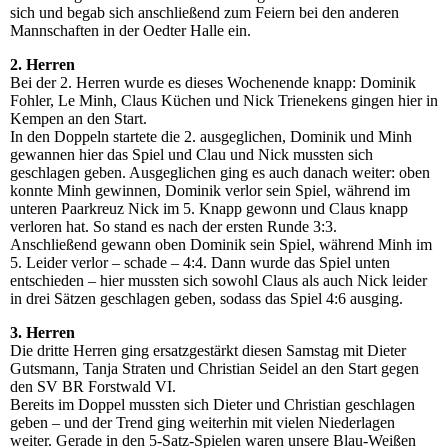
sich und begab sich anschließend zum Feiern bei den anderen
Mannschaften in der Oedter Halle ein.
2. Herren
Bei der 2. Herren wurde es dieses Wochenende knapp: Dominik
Fohler, Le Minh, Claus Küchen und Nick Trienekens gingen hier in
Kempen an den Start.
In den Doppeln startete die 2. ausgeglichen, Dominik und Minh
gewannen hier das Spiel und Clau und Nick mussten sich
geschlagen geben. Ausgeglichen ging es auch danach weiter: oben
konnte Minh gewinnen, Dominik verlor sein Spiel, während im
unteren Paarkreuz Nick im 5. Knapp gewonn und Claus knapp
verloren hat. So stand es nach der ersten Runde 3:3.
Anschließend gewann oben Dominik sein Spiel, während Minh im
5. Leider verlor – schade – 4:4. Dann wurde das Spiel unten
entschieden – hier mussten sich sowohl Claus als auch Nick leider
in drei Sätzen geschlagen geben, sodass das Spiel 4:6 ausging.
3. Herren
Die dritte Herren ging ersatzgestärkt diesen Samstag mit Dieter
Gutsmann, Tanja Straten und Christian Seidel an den Start gegen
den SV BR Forstwald VI.
Bereits im Doppel mussten sich Dieter und Christian geschlagen
geben – und der Trend ging weiterhin mit vielen Niederlagen
weiter. Gerade in den 5-Satz-Spielen waren unsere Blau-Weißen