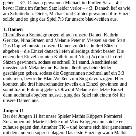
geben – 3:2. Danach gewannen Michael im fünften Satz – 4:2 –
bevor Heinz im fünften Satz leider verlor – 4:3. Danach lief es wie
am Schnürchen: Dieter, Michael und Günter gewannen ihre Einzel
solide und so ging das Spiel 7:3 für unsere blau-weißen aus.
1. Damen
Ebenfalls am Sonntagmorgen gingen unsere Damen Kathrin
Gericke, Nina Straten und Melanie Peter in Viersen an den Start.
Das Doppel mussten unsere Damen zunächst in drei Sätzen
abgeben – die Einzel danach liefen allerdings direkt besser. Die
ersten drei Einzel konnten Kathrin und Nina (2x) direkt in drei
Sätzen gewinnen, sodass es schnell 3:1 stand. Anschließend
mussten sich Melanie und Kathrin allerdings beide leider
geschlagen geben, sodass die Gegnerinnen nochmal auf ein 3:3
rankamen, bevor die Blau-Weißen zum Sieg davonzogen. Hier
konnten alle drei hintereinander jeweils ein Einzel gewinnen und
somit 6:3 in Führung gehen. Obwohl Melanie das letzte Einzel
dann nochmal abgeben musste, ging das Spiel mit einem 6:4 für
unsere Damen aus.
Jungen 11
Bei der Jungen 11 hat unser Spieler Mathis Küppers Premiere!
Zusammen mit Marie Lilleike und Max Brüggemann spielte er
zuhause gegen den Anrather TK – und konnte sich hier gemeinsam
mit den anderen super schlagen. Das erste Einzel gewann Mathis