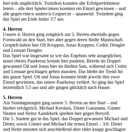
hier teils unglücklich. Trotzdem konnten alle Erfolgserlebmisse
feiern – alle drei Spieler:innen konnten ein Einzel gewinnen – und
alle gegen eine:n andere:n Gegner:in – spannend. Trotzdem ging
das Spiel am Ende leider 3:7 aus.
4. Herren
Unsere 4. Herren ging zeitgleich zur 3. Herren ebenfalls gegen
Forstwald an den Start, hier aber gegen deren fünfte Mannschaft.
Gespielt haben hier Oli Kroppen, Jonas Kroppen, Cedric Dengler
und Lennart Dengler.
Das Spiel war insgesamt so wie das Ergebnis sehr ausgeglichen,
unser oberes Paarkreuz konnte hier punkten. Bereits im Doppel
gewannen Oli und Jonas hier im fünften Satz, während sich Cedric
und Lennart geschlagen geben mussten. Das bleibt der Trend für
das ganze Spiel. Oli und Jonas konnten beide jeweils ihre zwei
Einzel gewinnen, das untere Paarkreuz verliert. So ging das Spiel
letztendlich 5:5 aus und alle gingen glücklich nach Hause.
5. Herren
Am Sonntagmorgen ging unsere 5. Herren an den Start – und
hierbei erfolgreich. Michael Kresken, Dieter Gutsmann, Günter
Straten und Heinz Aandekerk spielten hier gegen Breyell.
Die 5. Startete gut in das Spiel: das Doppel gewannen Michael und
Dieter, sowie Günter und Michael die ersten Einzel – 3:0. Dieter
und Heint mussten sich anschließend aber eider knapp geschlagen