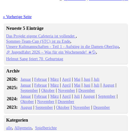
« Vorherige Seite
Neueste 5 Einträge
Das Projekt eigene Cafeteria ist vollendet
Sommer-Team-Cup (STC) ist zu Ende
Unsere Kultmannschaften - Teil 1 - Aufstieg in die Damen-Oberliga
🎉 Jugendfahrt 2026 – Was für ein Wochenende! ☀️💦
Helmut Sang feiert 70. Geburtstag
Archiv
2026:
|
|
|
|
|
|
Januar
Februar
März
April
Mai
Juni
Juli
|
|
|
|
|
|
|
|
Januar
Februar
März
April
Mai
Juni
Juli
August
2025:
|
|
|
September
Oktober
November
Dezember
|
|
|
|
|
|
|
Januar
Februar
März
April
Juli
August
September
2024:
|
|
Oktober
November
Dezember
2023:
|
|
|
|
August
September
Oktober
November
Dezember
Kategorien
alle
Allgemein
Spielberichte