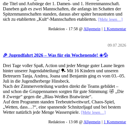
die Titel und Aufstiege der 1. Damen- und 1. Herrenmannschaft.
Daneben gab es zwei Mannschaften, die anfangs im Schatten der
Spitzenmannschaften standen, daraus aber später heraustraten und
sich zu etablierten „Kult“-Mannschaften etablierten.
[Mehr lesen…]
Redaktion - 17:58 @
Allgemein
|
1 Kommentar
09.07.2026
🎉 Jugendfahrt 2026 – Was für ein Wochenende! ☀️💦
Drei Tage voller Spaß, Action und jeder Menge guter Laune liegen
hinter unserer Jugendabteilung! 🏓 Mit 16 Kindern und unseren
Betreuern Tanja, Andrea, Joana und Benjamin ging es vom 03.–05.
Juli in die Jugendherberge Hinsbeck.
Nach der Zimmerverteilung wurden direkt die Teams gebildet –
und schon die Gruppennamen sorgten für gute Stimmung: 🤣 „Die
8 Zwerge“ gegen die „Blau-Weißen Bratwürste“.
Auf dem Programm standen Teebeutelweitwurf, Chaos-Spiel,
„Wetten, dass…?“, eine spannende Schnitzeljagd und bei bestem
Wetter natürlich jede Menge Wasserspiele.
[Mehr lesen…]
Redaktion - 13:08 @
Allgemein
|
1 Kommentar