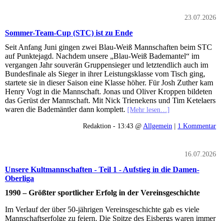
23.07.2026
Sommer-Team-Cup (STC) ist zu Ende
Seit Anfang Juni gingen zwei Blau-Weiß Mannschaften beim STC
auf Punktejagd. Nachdem unsere „Blau-Weiß Bademantel“ im
vergangen Jahr souverän Gruppensieger und letztendlich auch im
Bundesfinale als Sieger in ihrer Leistungsklasse vom Tisch ging,
startete sie in dieser Saison eine Klasse höher. Für Josh Zuther kam
Henry Vogt in die Mannschaft. Jonas und Oliver Kroppen bildeten
das Gerüst der Mannschaft. Mit Nick Trienekens und Tim Ketelaers
waren die Bademäntler dann komplett.
[Mehr lesen…]
Redaktion - 13:43 @
Allgemein
|
1 Kommentar
16.07.2026
Unsere Kultmannschaften - Teil 1 - Aufstieg in die Damen-
Oberliga
1990 – Größter sportlicher Erfolg in der Vereinsgeschichte
Im Verlauf der über 50-jährigen Vereinsgeschichte gab es viele
Mannschaftserfolge zu feiern. Die Spitze des Eisbergs waren immer