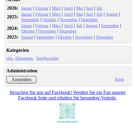
2026:
|
|
|
|
|
|
Januar
Februar
März
April
Mai
Juni
Juli
|
|
|
|
|
|
|
|
Januar
Februar
März
April
Mai
Juni
Juli
August
2025:
|
|
|
September
Oktober
November
Dezember
|
|
|
|
|
|
|
Januar
Februar
März
April
Juli
August
September
2024:
|
|
Oktober
November
Dezember
2023:
|
|
|
|
August
September
Oktober
November
Dezember
Kategorien
alle
Allgemein
Spielberichte
Administration
Atom
Anmelden
Besuchen Sie uns auf Facebook! Werden Sie ein Fan unserer
Facebook Seite und erhalten Sie besondere Vorteile.