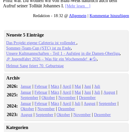
Prinz war. Da wollten wir von Blau-Weiß natürlich auch dem
Aufruf seiner Tollität Johannes I.
[Mehr lesen…]
Redaktion - 18:32 @
Allgemein
|
Kommentar hinzufügen
Neueste 5 Einträge
Das Projekt eigene Cafeteria ist vollendet
Sommer-Team-Cup (STC) ist zu Ende
Unsere Kultmannschaften - Teil 1 - Aufstieg in die Damen-Oberliga
🎉 Jugendfahrt 2026 – Was für ein Wochenende! ☀️💦
Helmut Sang feiert 70. Geburtstag
Archiv
2026:
|
|
|
|
|
|
Januar
Februar
März
April
Mai
Juni
Juli
|
|
|
|
|
|
|
|
Januar
Februar
März
April
Mai
Juni
Juli
August
2025:
|
|
|
September
Oktober
November
Dezember
|
|
|
|
|
|
|
Januar
Februar
März
April
Juli
August
September
2024:
|
|
Oktober
November
Dezember
2023:
|
|
|
|
August
September
Oktober
November
Dezember
Kategorien