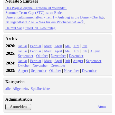
Neueste 5 Einträge
Das Projekt eigene Cafeteria ist vollendet
Sommer-Team-Cup (STC) ist zu Ende
Unsere Kultmannschaften - Teil 1 - Aufstieg in die Damen-Oberliga
🎉 Jugendfahrt 2026 – Was für ein Wochenende! ☀️💦
Helmut Sang feiert 70. Geburtstag
Archiv
2026:
|
|
|
|
|
|
Januar
Februar
März
April
Mai
Juni
Juli
|
|
|
|
|
|
|
|
Januar
Februar
März
April
Mai
Juni
Juli
August
2025:
|
|
|
September
Oktober
November
Dezember
|
|
|
|
|
|
|
Januar
Februar
März
April
Juli
August
September
2024:
|
|
Oktober
November
Dezember
2023:
|
|
|
|
August
September
Oktober
November
Dezember
Kategorien
alle
Allgemein
Spielberichte
Administration
Atom
Anmelden