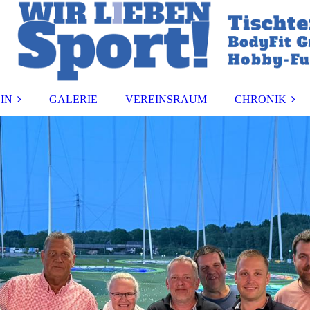
IN
GALERIE
VEREINSRAUM
CHRONIK
and
Vereinsmeister:i
ung
Vorstandsbeset
rdnung
Ehrungen
ormular
akt