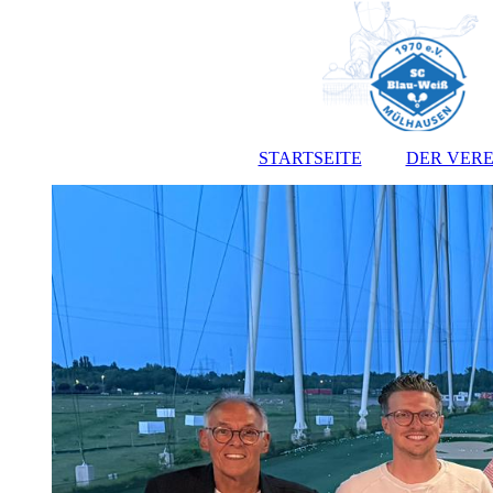
STARTSEITE
DER VERE
Vorst
Satz
Jugendo
Anmeldef
Kont