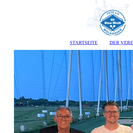
STARTSEITE
DER VERE
Vorst
Satz
Jugendo
Anmeldef
Kont