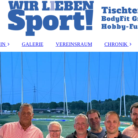
IN
GALERIE
VEREINSRAUM
CHRONIK
and
Vereinsmeister:i
ung
Vorstandsbeset
rdnung
Ehrungen
ormular
akt