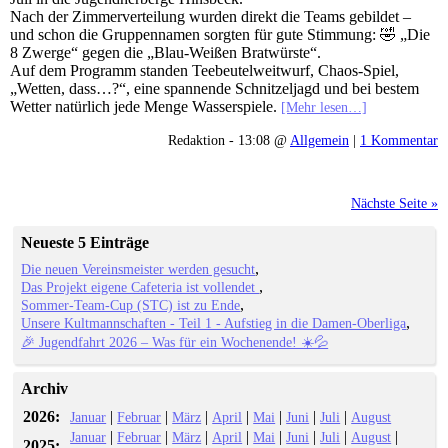
Nach der Zimmerverteilung wurden direkt die Teams gebildet –
und schon die Gruppennamen sorgten für gute Stimmung: 🤣 „Die
8 Zwerge“ gegen die „Blau-Weißen Bratwürste“.
Auf dem Programm standen Teebeutelweitwurf, Chaos-Spiel,
„Wetten, dass…?“, eine spannende Schnitzeljagd und bei bestem
Wetter natürlich jede Menge Wasserspiele.
[Mehr lesen…]
Redaktion - 13:08 @
Allgemein
|
1 Kommentar
Nächste Seite »
Neueste 5 Einträge
Die neuen Vereinsmeister werden gesucht
Das Projekt eigene Cafeteria ist vollendet
Sommer-Team-Cup (STC) ist zu Ende
Unsere Kultmannschaften - Teil 1 - Aufstieg in die Damen-Oberliga
🎉 Jugendfahrt 2026 – Was für ein Wochenende! ☀️💦
Archiv
2026:
|
|
|
|
|
|
|
Januar
Februar
März
April
Mai
Juni
Juli
August
|
|
|
|
|
|
|
|
Januar
Februar
März
April
Mai
Juni
Juli
August
2025: