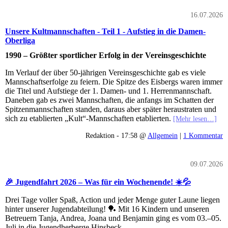
16.07.2026
Unsere Kultmannschaften - Teil 1 - Aufstieg in die Damen-
Oberliga
1990 – Größter sportlicher Erfolg in der Vereinsgeschichte
Im Verlauf der über 50-jährigen Vereinsgeschichte gab es viele
Mannschaftserfolge zu feiern. Die Spitze des Eisbergs waren immer
die Titel und Aufstiege der 1. Damen- und 1. Herrenmannschaft.
Daneben gab es zwei Mannschaften, die anfangs im Schatten der
Spitzenmannschaften standen, daraus aber später heraustraten und
sich zu etablierten „Kult“-Mannschaften etablierten.
[Mehr lesen…]
Redaktion - 17:58 @
Allgemein
|
1 Kommentar
09.07.2026
🎉 Jugendfahrt 2026 – Was für ein Wochenende! ☀️💦
Drei Tage voller Spaß, Action und jeder Menge guter Laune liegen
hinter unserer Jugendabteilung! 🏓 Mit 16 Kindern und unseren
Betreuern Tanja, Andrea, Joana und Benjamin ging es vom 03.–05.
Juli in die Jugendherberge Hinsbeck.