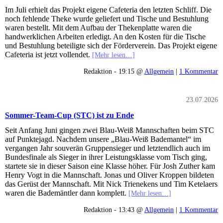
Im Juli erhielt das Projekt eigene Cafeteria den letzten Schliff. Die
noch fehlende Theke wurde geliefert und Tische und Bestuhlung
waren bestellt. Mit dem Aufbau der Thekenplatte waren die
handwerklichen Arbeiten erledigt. An den Kosten für die Tische
und Bestuhlung beteiligte sich der Förderverein. Das Projekt eigene
Cafeteria ist jetzt vollendet.
[Mehr lesen…]
Redaktion - 19:15 @
Allgemein
|
1 Kommentar
23.07.2026
Sommer-Team-Cup (STC) ist zu Ende
Seit Anfang Juni gingen zwei Blau-Weiß Mannschaften beim STC
auf Punktejagd. Nachdem unsere „Blau-Weiß Bademantel“ im
vergangen Jahr souverän Gruppensieger und letztendlich auch im
Bundesfinale als Sieger in ihrer Leistungsklasse vom Tisch ging,
startete sie in dieser Saison eine Klasse höher. Für Josh Zuther kam
Henry Vogt in die Mannschaft. Jonas und Oliver Kroppen bildeten
das Gerüst der Mannschaft. Mit Nick Trienekens und Tim Ketelaers
waren die Bademäntler dann komplett.
[Mehr lesen…]
Redaktion - 13:43 @
Allgemein
|
1 Kommentar